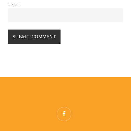
1 × 5 =
facebook