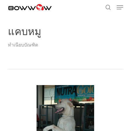
Skip
Menu
to
search
main
content
แคบหมู
ทำเนียบบัณฑิต