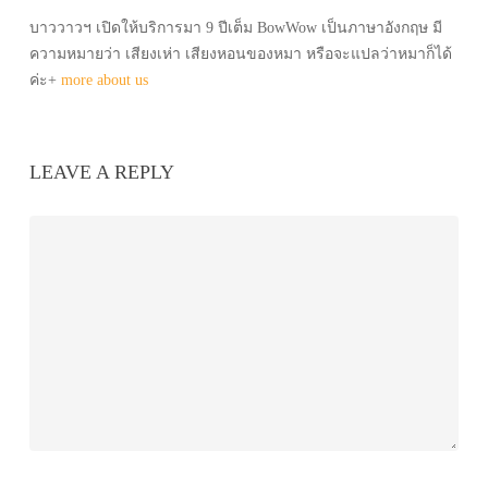
บาววาวฯ เปิดให้บริการมา 9 ปีเต็ม BowWow เป็นภาษาอังกฤษ มี
ความหมายว่า เสียงเห่า เสียงหอนของหมา หรือจะแปลว่าหมาก็ได้
ค่ะ+
more about us
LEAVE A REPLY