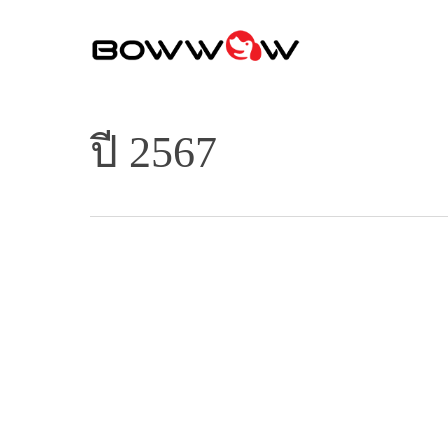
Skip
to
main
content
ปี 2567
Hit enter to search or ESC to close