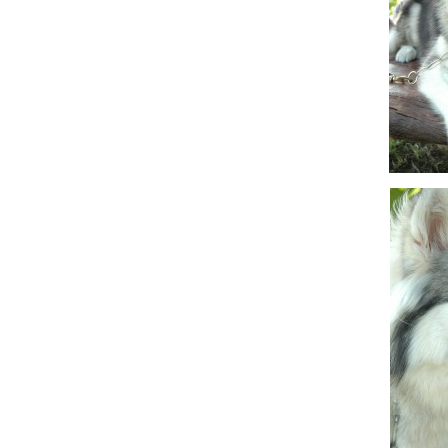
Hit enter to search or ESC to close