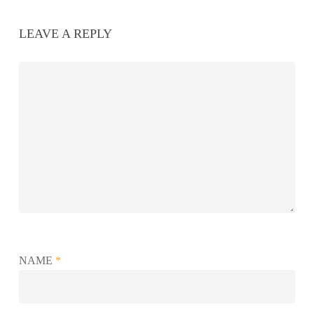
LEAVE A REPLY
NAME
*