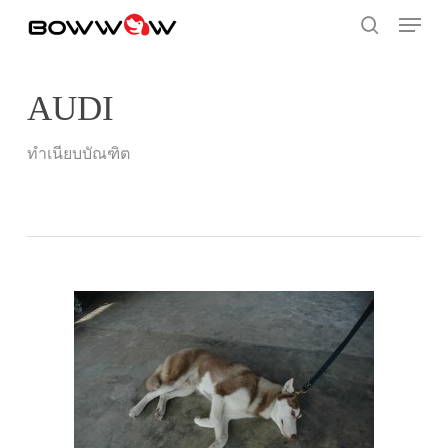
Skip
Menu
to
search
main
content
AUDI
ทำเนียบบัณฑิต