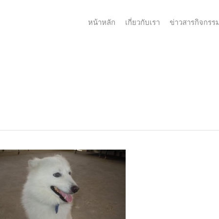
หน้าหลัก
เกี่ยวกับเรา
ข่าวสารกิจกรร