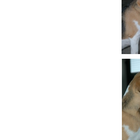
Hit enter to search or ESC to close