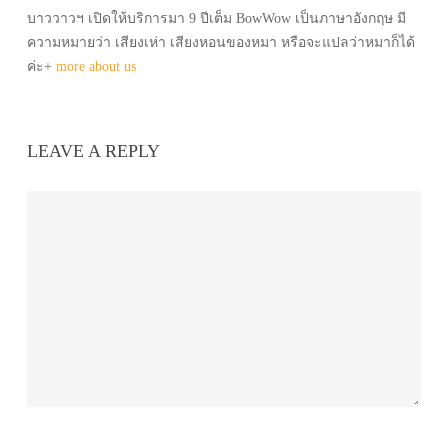
บาววาวฯ เปิดให้บริการมา 9 ปีเต็ม BowWow เป็นภาษาอังกฤษ มี
ความหมายว่า เสียงเห่า เสียงหอนของหมา หรือจะแปลว่าหมาก็ได้
ค่ะ+
more about us
LEAVE A REPLY