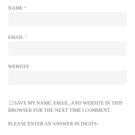
NAME
*
EMAIL
*
WEBSITE
SAVE MY NAME, EMAIL, AND WEBSITE IN THIS
BROWSER FOR THE NEXT TIME I COMMENT.
PLEASE ENTER AN ANSWER IN DIGITS: