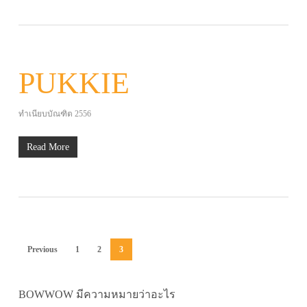
PUKKIE
ทำเนียบบัณฑิต 2556
Read More
Previous
1
2
3
BOWWOW มีความหมายว่าอะไร