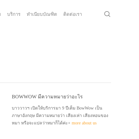
search
ม
บริการ
ทำเนียบบัณฑิต
ติดต่อเรา
BOWWOW มีความหมายว่าอะไร
บาววาวฯ เปิดให้บริการมา 9 ปีเต็ม BowWow เป็น
ภาษาอังกฤษ มีความหมายว่า เสียงเห่า เสียงหอนของ
หมา หรือจะแปลว่าหมาก็ได้ค่ะ+
more about us