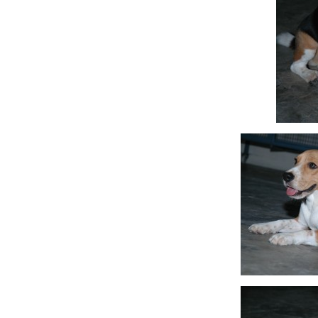
Hit enter to search or ESC to close