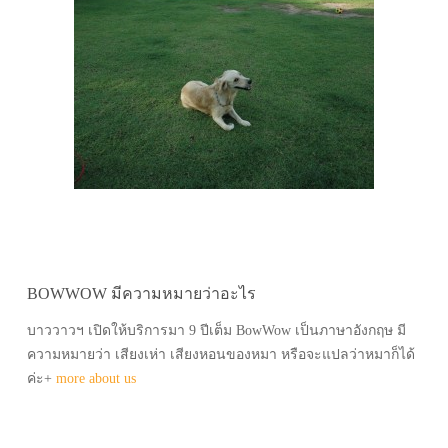
BOWWOW มีความหมายว่าอะไร
บาววาวฯ เปิดให้บริการมา 9 ปีเต็ม BowWow เป็นภาษาอังกฤษ มี
ความหมายว่า เสียงเห่า เสียงหอนของหมา หรือจะแปลว่าหมาก็ได้
ค่ะ+
more about us