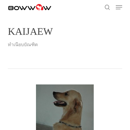
Skip
Menu
to
search
main
content
KAIJAEW
ทำเนียบบัณฑิต