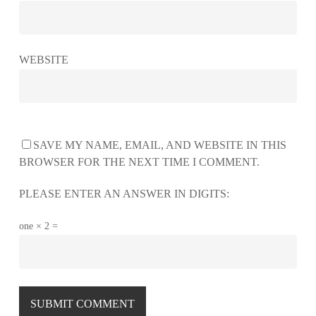
WEBSITE
SAVE MY NAME, EMAIL, AND WEBSITE IN THIS
BROWSER FOR THE NEXT TIME I COMMENT.
PLEASE ENTER AN ANSWER IN DIGITS:
one × 2 =