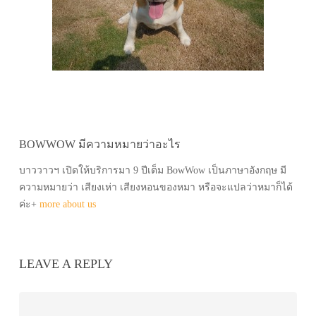
BOWWOW มีความหมายว่าอะไร
บาววาวฯ เปิดให้บริการมา 9 ปีเต็ม BowWow เป็นภาษาอังกฤษ มี
ความหมายว่า เสียงเห่า เสียงหอนของหมา หรือจะแปลว่าหมาก็ได้
ค่ะ+
more about us
LEAVE A REPLY