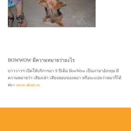
BOWWOW มีความหมายว่าอะไร
บาววาวฯ เปิดให้บริการมา 9 ปีเต็ม BowWow เป็นภาษาอังกฤษ มี
ความหมายว่า เสียงเห่า เสียงหอนของหมา หรือจะแปลว่าหมาก็ได้
ค่ะ+
more about us