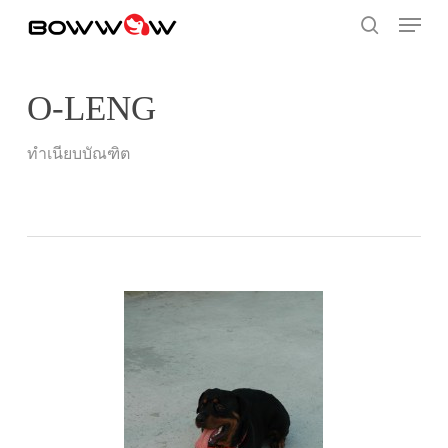
Skip
Menu
to
search
main
content
O-LENG
ทำเนียบบัณฑิต