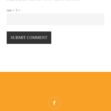
one × 3 =
facebook