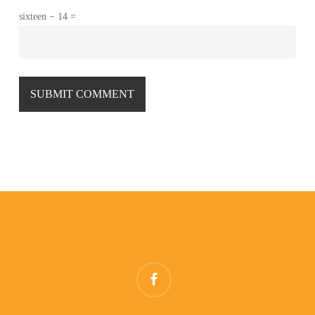
sixteen − 14 =
facebook