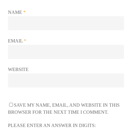
NAME
*
EMAIL
*
WEBSITE
SAVE MY NAME, EMAIL, AND WEBSITE IN THIS
BROWSER FOR THE NEXT TIME I COMMENT.
PLEASE ENTER AN ANSWER IN DIGITS: