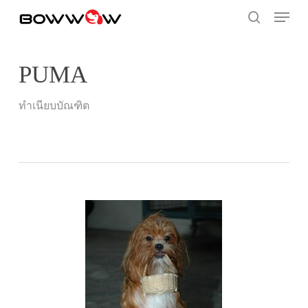
Skip
Menu
to
search
main
content
PUMA
ทำเนียบบัณฑิต