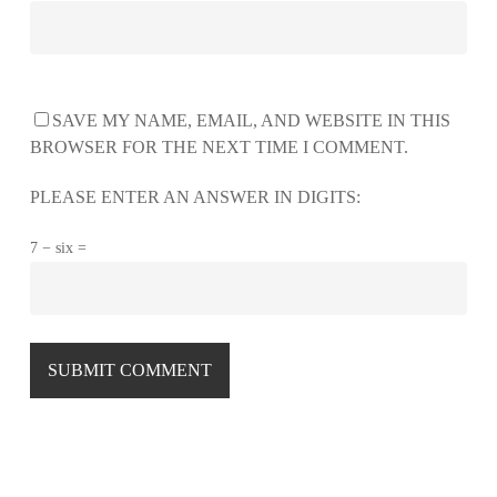
SAVE MY NAME, EMAIL, AND WEBSITE IN THIS
BROWSER FOR THE NEXT TIME I COMMENT.
PLEASE ENTER AN ANSWER IN DIGITS:
7 − six =