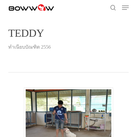
Skip
Menu
to
search
main
content
TEDDY
ทำเนียบบัณฑิต 2556