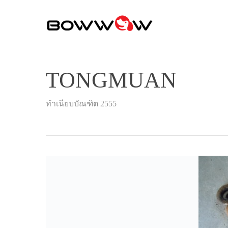
Skip
to
main
content
TONGMUAN
ทำเนียบบัณฑิต 2555
Hit enter to search or ESC to close