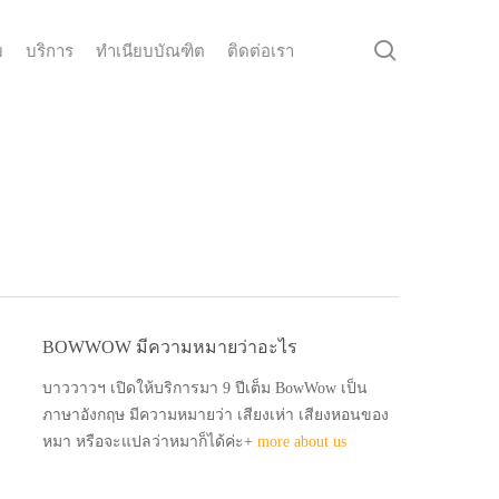
search
ม
บริการ
ทำเนียบบัณฑิต
ติดต่อเรา
BOWWOW มีความหมายว่าอะไร
บาววาวฯ เปิดให้บริการมา 9 ปีเต็ม BowWow เป็น
ภาษาอังกฤษ มีความหมายว่า เสียงเห่า เสียงหอนของ
หมา หรือจะแปลว่าหมาก็ได้ค่ะ+
more about us