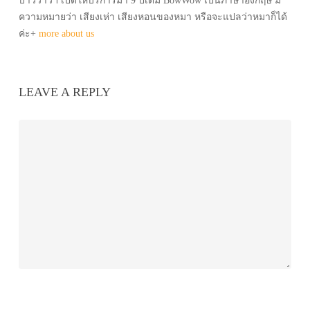
บาววาวฯ เปิดให้บริการมา 9 ปีเต็ม BowWow เป็นภาษาอังกฤษ มี
ความหมายว่า เสียงเห่า เสียงหอนของหมา หรือจะแปลว่าหมาก็ได้
ค่ะ+
more about us
LEAVE A REPLY