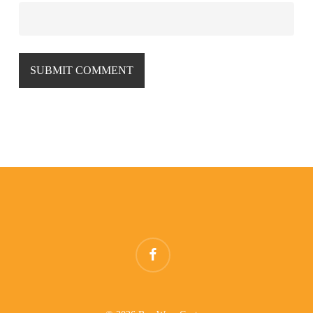
facebook