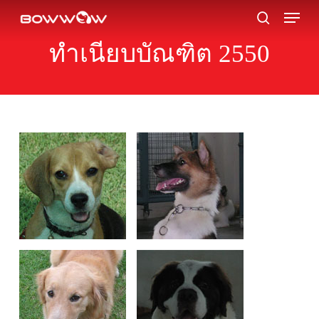
Skip
Menu
to
search
main
ทำเนียบบัณฑิต 2550
content