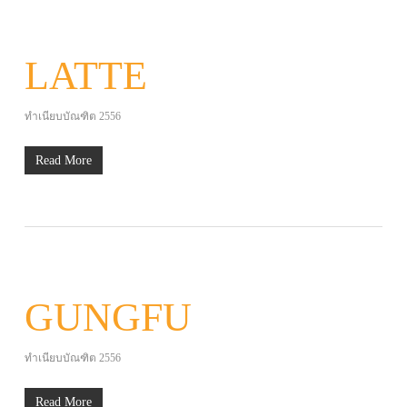
LATTE
ทำเนียบบัณฑิต 2556
Read More
GUNGFU
ทำเนียบบัณฑิต 2556
Read More