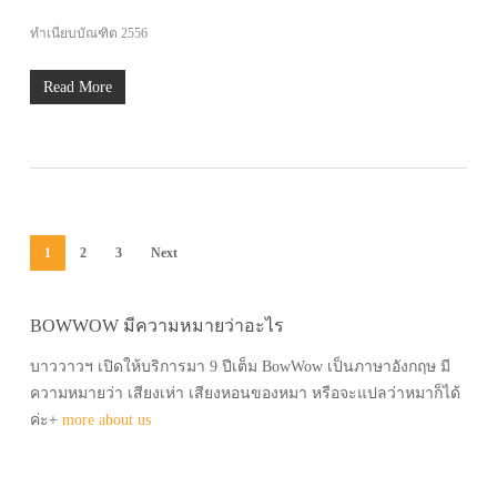
ทำเนียบบัณฑิต 2556
Read More
1
2
3
Next
BOWWOW มีความหมายว่าอะไร
บาววาวฯ เปิดให้บริการมา 9 ปีเต็ม BowWow เป็นภาษาอังกฤษ มี
ความหมายว่า เสียงเห่า เสียงหอนของหมา หรือจะแปลว่าหมาก็ได้
ค่ะ+
more about us