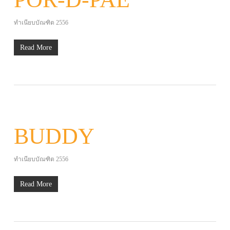
ทำเนียบบัณฑิต 2556
Read More
BUDDY
ทำเนียบบัณฑิต 2556
Read More